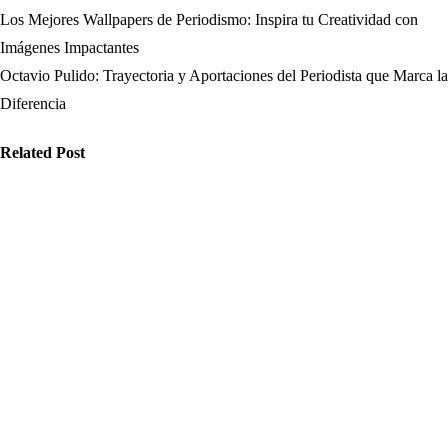
Los Mejores Wallpapers de Periodismo: Inspira tu Creatividad con
Navegación
Imágenes Impactantes
de
Octavio Pulido: Trayectoria y Aportaciones del Periodista que Marca la
Diferencia
entradas
Related Post
edios
Medios
Medios
ómo mejorar
Cómo
Qué
 confianza
optimizar el
estrategias
l público
consumo de
funcionan
n las
información
mejor para
ejores
para evitar
mejorar el
rramientas
que las fake
alcance: cómo
gitales para
news afecten
los medios de
riodistas
la democracia
comunicación