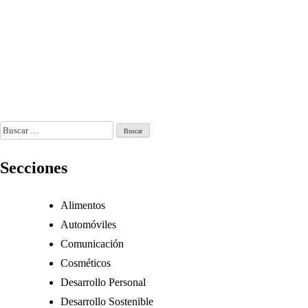
generan
o 4, 2026
Ago 1, 2026
engagement
con su
audiencia
Jul 27, 2026
Buscar:
Secciones
Alimentos
Automóviles
Comunicación
Cosméticos
Desarrollo Personal
Desarrollo Sostenible