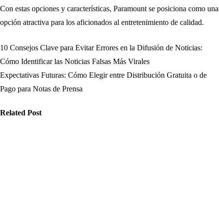
Con estas opciones y características, Paramount se posiciona como una
opción atractiva para los aficionados al entretenimiento de calidad.
10 Consejos Clave para Evitar Errores en la Difusión de Noticias:
Navegación
Cómo Identificar las Noticias Falsas Más Virales
de
Expectativas Futuras: Cómo Elegir entre Distribución Gratuita o de
Pago para Notas de Prensa
entradas
Related Post
edios
Medios
Medios
é aspectos
Cómo mejorar
Cómo
nsiderar al
la confianza
optimizar el
ompartir
del público
consumo de
formación
con las
información
 redes y
mejores
para evitar