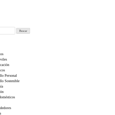
tos
viles
cación
cos
llo Personal
llo Sostenible
ía
ión
domésticos
dedores
a