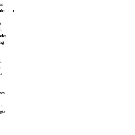
as
nimiento
s
ía
ades
ing
l
o
os
s
nes
ad
gía