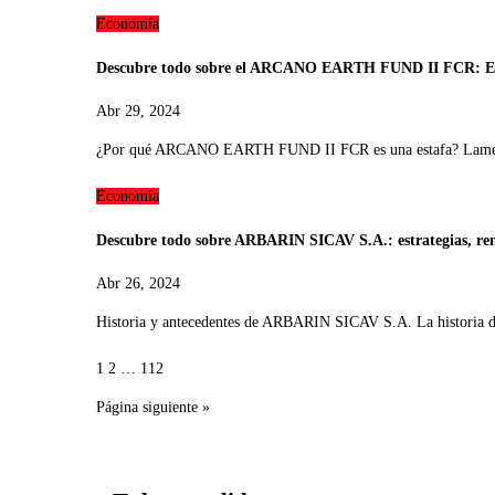
Economía
Descubre todo sobre el ARCANO EARTH FUND II FCR: Estra
Abr 29, 2024
¿Por qué ARCANO EARTH FUND II FCR es una estafa? L
Economía
Descubre todo sobre ARBARIN SICAV S.A.: estrategias, ren
Abr 26, 2024
Historia y antecedentes de ARBARIN SICAV S.A. La histori
Paginación
1
2
…
112
de
Página siguiente »
entradas