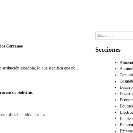
Buscar:
dos Cercanos
Secciones
Alimen
distribución española, lo que significa que no…
Automó
Comuni
Cosméti
Desarro
roceso de Solicitud
Desarro
Econom
Educac
Electro
mento oficial emitido por las…
Empleo
Empren
Empres