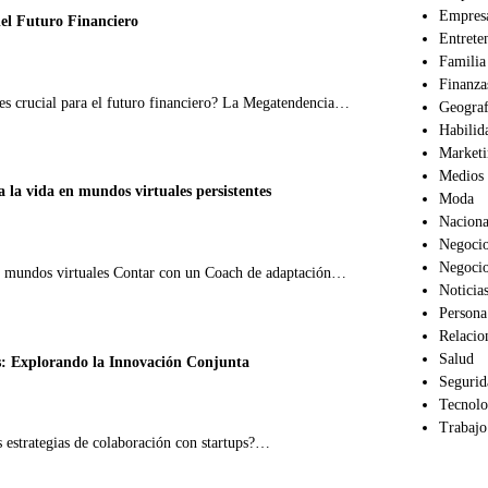
Empres
el Futuro Financiero
Entrete
Familia
Finanza
es crucial para el futuro financiero? La Megatendencia…
Geograf
Habilid
Market
Medios
 la vida en mundos virtuales persistentes
Moda
Naciona
Negoci
Negoci
 en mundos virtuales Contar con un Coach de adaptación…
Noticia
Persona
Relacio
Salud
ps: Explorando la Innovación Conjunta
Segurid
Tecnolo
Trabajo
as estrategias de colaboración con startups?…