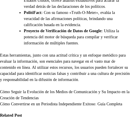
Estados Unidos, ofrece análisis exhaustivos para aclarar la
verdad detrás de las declaraciones de los políticos.
PolitiFact:
Con su famoso «Truth-O-Meter», evalúa la
veracidad de las afirmaciones políticas, brindando una
calificación basada en la evidencia.
Proyecto de Verificación de Datos de Google:
Utiliza la
potencia del motor de búsqueda para compilar y verificar
información de múltiples fuentes.
Estas herramientas, junto con una actitud crítica y un enfoque metódico para
evaluar la información, son esenciales para navegar en el vasto mar de
contenido en línea. Al utilizar estos recursos, los usuarios pueden fortalecer su
capacidad para identificar noticias falsas y contribuir a una cultura de precisión
y responsabilidad en la difusión de información.
Navegación
Cómo Seguir la Evolución de los Medios de Comunicación y Su Impacto en la
Creación de Tendencias
de
Cómo Convertirse en un Periodista Independiente Exitoso: Guía Completa
entradas
Related Post
dios
Medios
Medios