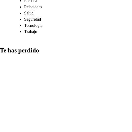
Persona
Relaciones
Salud
Seguridad
Tecnología
Trabajo
Te has perdido
Comunicación
Cómo gestionar
el tiempo en la
redacción de
‘Cómo incluir
citas en una
nota de prensa’:
guía práctica y
ejemplos
Medios