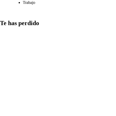
Trabajo
Te has perdido
Medios
Qué aspectos
considerar al
compartir
información
en redes y
cómo detectar
las estrategias
más comunes
de
manipulación