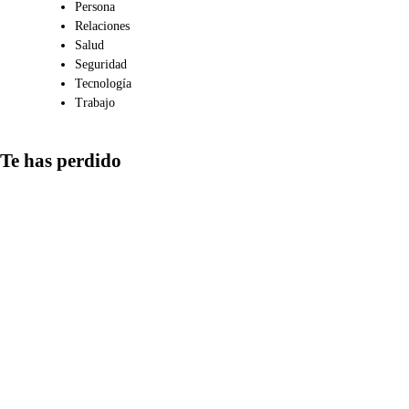
Persona
Relaciones
Salud
Seguridad
Tecnología
Trabajo
Te has perdido
Comunicación
Qué aspectos
considerar al
compartir
información en
redes: las fake
news más virales
sobre salud y
ciencia
Medios