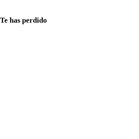
Te has perdido
Medios
Qué aspectos
considerar al
compartir
información
en redes y
cómo detectar
las estrategias
más comunes
de
manipulación