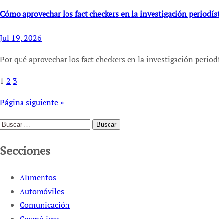
Cómo aprovechar los fact checkers en la investigación periodíst
Jul 19, 2026
Por qué aprovechar los fact checkers en la investigación period
1
2
3
Paginación
de
Página siguiente »
entradas
Buscar:
Secciones
Alimentos
Automóviles
Comunicación
Cosméticos