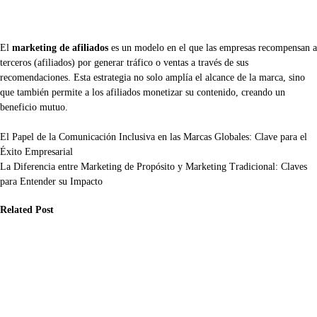
El
marketing de afiliados
es un modelo en el que las empresas recompensan a
terceros (afiliados) por generar tráfico o ventas a través de sus
recomendaciones. Esta estrategia no solo amplía el alcance de la marca, sino
que también permite a los afiliados monetizar su contenido, creando un
beneficio mutuo.
Navegación
El Papel de la Comunicación Inclusiva en las Marcas Globales: Clave para el
Éxito Empresarial
de
La Diferencia entre Marketing de Propósito y Marketing Tradicional: Claves
entradas
para Entender su Impacto
Related Post
ticias
Noticias
Noticias
mo evitar
Cómo los Fact
Qué claves son
rores en la
Checkers y
esenciales para
blicación de
Estrategias
reconocer fake
ticias: el
Efectivas
news y cómo