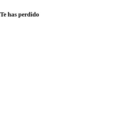
Te has perdido
Medios
Qué aspectos
considerar al
compartir
información en
redes y cómo
detectar las
estrategias más
comunes de
manipulación
informativa
Comunicación
Cómo gestionar
el tiempo en la
redacción de