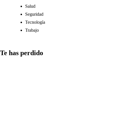
Salud
Seguridad
Tecnología
Trabajo
Te has perdido
Medios
Qué aspectos
considerar al
compartir
información
en redes y
cómo detectar