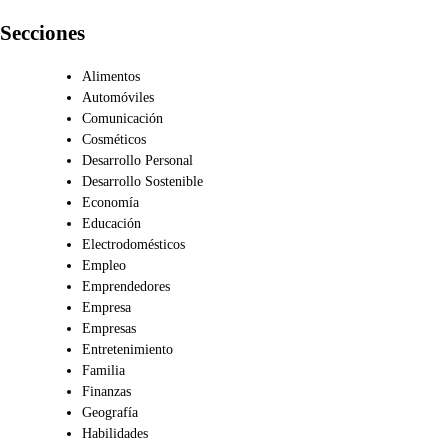
Secciones
Alimentos
Automóviles
Comunicación
Cosméticos
Desarrollo Personal
Desarrollo Sostenible
Economía
Educación
Electrodomésticos
Empleo
Emprendedores
Empresa
Empresas
Entretenimiento
Familia
Finanzas
Geografía
Habilidades