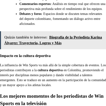
Comentarios expertos:
Análisis en tiempo real que ofrecen una
perspectiva más profunda sobre el rendimiento de los equipos.
Debates y foros:
Espacios donde se discuten temas relevantes
del deporte colombiano, fomentando un diálogo activo entre
aficionados.
Quizás también te interese:
Biografía de la Periodista Karina
Álvarez: Trayectoria, Logros y Más
Impacto en la cultura deportiva
La influencia de Win Sports va más allá de la simple cobertura de eventos. Los
periodistas contribuyen a la
cultura deportiva
en Colombia, promoviendo el
interés por disciplinas menos populares y dando visibilidad a talentos
emergentes. Esto se traduce en un aumento en la participación de la comunidad
y un mayor apoyo a los atletas locales.
Los mejores momentos de los periodistas de Win
Sports en la televisión