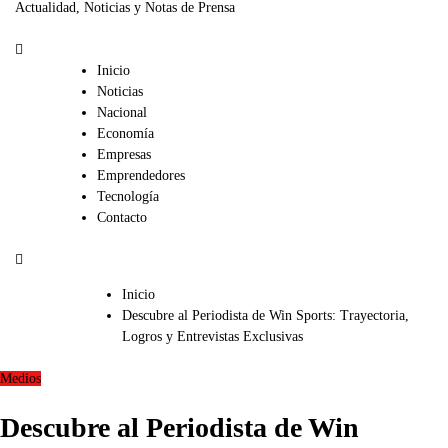
Actualidad, Noticias y Notas de Prensa
Inicio
Noticias
Nacional
Economía
Empresas
Emprendedores
Tecnología
Contacto
Inicio
Descubre al Periodista de Win Sports: Trayectoria,
Logros y Entrevistas Exclusivas
Medios
Descubre al Periodista de Win