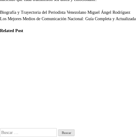
Navegación
Biografía y Trayectoria del Periodista Venezolano Miguel Ángel Rodríguez
Los Mejores Medios de Comunicación Nacional: Guía Completa y Actualizada
de
Related Post
entradas
dios
Medios
Medios
é aspectos
Cómo mejorar
Cómo optimizar
nsiderar al
la confianza del
el consumo de
mpartir
público con las
información
formación en
mejores
para evitar que
des y cómo
herramientas
las fake news
tectar las
digitales para
afecten la
trategias más
periodistas
democracia
munes de
Ago 4, 2026
Ago 1, 2026
nipulación
formativa
o 6, 2026
Buscar: