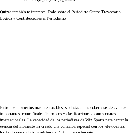
Quizás también te interese:
Todo sobre el Periodista Otero: Trayectoria,
Logros y Contribuciones al Periodismo
Entre los momentos más memorables, se destacan las coberturas de eventos
importantes, como finales de torneos y clasificaciones a campeonatos
internacionales. La capacidad de los periodistas de Win Sports para captar la
esencia del momento ha creado una conexión especial con los televidentes,
haciendo que cada transmisión sea única y emocionante.