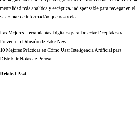
mentalidad más analítica y escéptica, indispensable para navegar en el
vasto mar de información que nos rodea.
Las Mejores Herramientas Digitales para Detectar Deepfakes y
Navegación
Prevenir la Difusión de Fake News
de
10 Mejores Prácticas en Cómo Usar Inteligencia Artificial para
Distribuir Notas de Prensa
entradas
Related Post
cnología
Tecnología
Tecnología
ómo
Cómo
Razer: guía
mplementar
implementar
definitiva de
teligencia
inteligencia
periféricos
tificial en la
artificial en la
gaming,