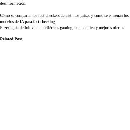
desinformación.
Navegación
Cómo se comparan los fact checkers de distintos países y cómo se entrenan los
modelos de IA para fact checking
de
Razer: guía definitiva de periféricos gaming, comparativa y mejores ofertas
entradas
Related Post
cnología
Tecnología
Tecnología
ómo
Cómo
Razer: guía
plementar
implementar
definitiva de
teligencia
inteligencia
periféricos
tificial en la
artificial en la
gaming,
tección de
detección de
comparativa y
ke news y
fake news: las
mejores ofertas
itar crisis
noticias falsas
Jul 1, 2026
ternacionales
más peligrosas
r
de los últimos
sinformación
años
l 16, 2026
Jul 13, 2026