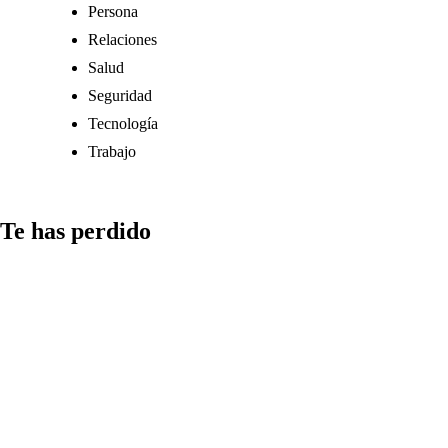
Persona
Relaciones
Salud
Seguridad
Tecnología
Trabajo
Te has perdido
Comunicación
Cómo
gestionar el
tiempo en la
redacción de
‘Cómo incluir