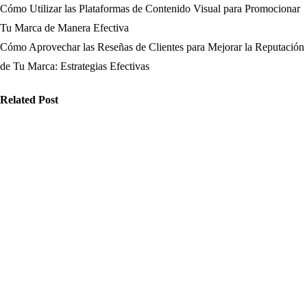
Cómo Utilizar las Plataformas de Contenido Visual para Promocionar
Navegación
Tu Marca de Manera Efectiva
de
Cómo Aprovechar las Reseñas de Clientes para Mejorar la Reputación
de Tu Marca: Estrategias Efectivas
entradas
Related Post
ticias
Noticias
Noticias
ómo evitar
Cómo los Fact
Qué claves son
rores en la
Checkers y
esenciales
blicación de
Estrategias
para
ticias: el
Efectivas
reconocer fake
pacto de la
Verifican
news y cómo
teligencia
Noticias para
han cambiado
tificial en el
Frenar Fake
la percepción
riodismo
News en
de la realidad