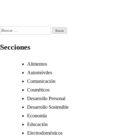
Redes Sociales
l 29, 2026
Jun 17, 2026
Jun 30, 2026
Buscar:
Secciones
Alimentos
Automóviles
Comunicación
Cosméticos
Desarrollo Personal
Desarrollo Sostenible
Economía
Educación
Electrodomésticos