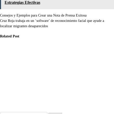
Estrategias Efectivas
Navegación
Consejos y Ejemplos para Crear una Nota de Prensa Exitosa
Cruz Roja trabaja en un ‘software’ de reconocimiento facial que ayude a
de
localizar migrantes desaparecidos
entradas
Related Post
ticias
Noticias
Noticias
mo evitar
Cómo los Fact
Qué claves son
rores en la
Checkers y
esenciales para
blicación de
Estrategias
reconocer fake
ticias: el
Efectivas
news y cómo
pacto de la
Verifican
han cambiado
teligencia
Noticias para
la percepción de
tificial en el
Frenar Fake
la realidad
riodismo
News en Redes
Jun 17, 2026
Sociales
l 29, 2026
Jun 30, 2026