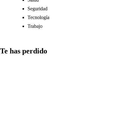
Seguridad
Tecnología
Trabajo
Te has perdido
Comunicación
Cómo
gestionar el
tiempo en la
redacción de
‘Cómo incluir
citas en una
nota de