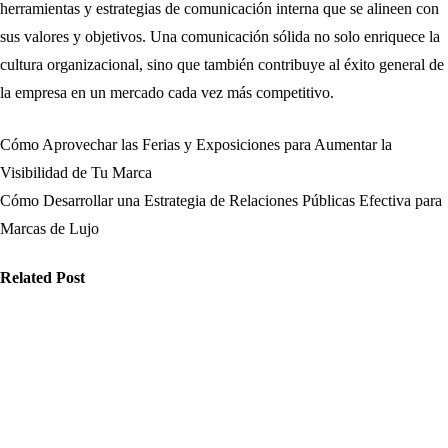
herramientas y estrategias de comunicación interna que se alineen con
sus valores y objetivos. Una comunicación sólida no solo enriquece la
cultura organizacional, sino que también contribuye al éxito general de
la empresa en un mercado cada vez más competitivo.
Cómo Aprovechar las Ferias y Exposiciones para Aumentar la
Navegación
Visibilidad de Tu Marca
de
Cómo Desarrollar una Estrategia de Relaciones Públicas Efectiva para
Marcas de Lujo
entradas
Related Post
ticias
Noticias
Noticias
ómo evitar
Cómo los Fact
Qué claves son
rores en la
Checkers y
esenciales
blicación de
Estrategias
para