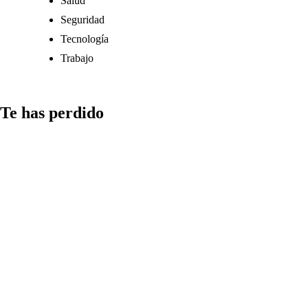
Salud
Seguridad
Tecnología
Trabajo
Te has perdido
Comunicación
Cómo
gestionar el
tiempo en la
redacción de
‘Cómo incluir
citas en una
nota de