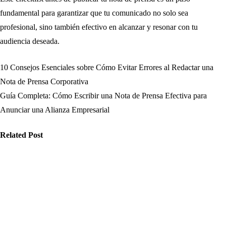
fundamental para garantizar que tu comunicado no solo sea
profesional, sino también efectivo en alcanzar y resonar con tu
audiencia deseada.
10 Consejos Esenciales sobre Cómo Evitar Errores al Redactar una
Navegación
Nota de Prensa Corporativa
de
Guía Completa: Cómo Escribir una Nota de Prensa Efectiva para
Anunciar una Alianza Empresarial
entradas
Related Post
omunicación
Comunicación
Comunicación
ómo
Indicadores
Experiencia
stionar el
clave en cómo
de distribuir
empo en la
incluir citas en
en Cómo usar