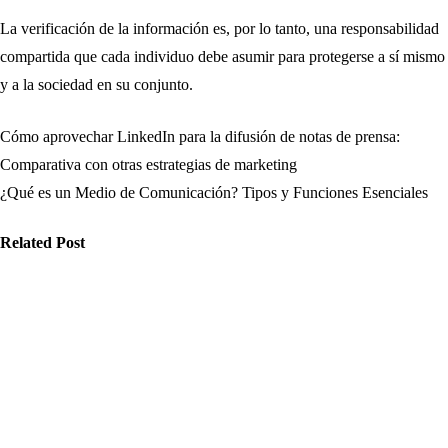
La verificación de la información es, por lo tanto, una responsabilidad
compartida que cada individuo debe asumir para protegerse a sí mismo
y a la sociedad en su conjunto.
Cómo aprovechar LinkedIn para la difusión de notas de prensa:
Navegación
Comparativa con otras estrategias de marketing
de
¿Qué es un Medio de Comunicación? Tipos y Funciones Esenciales
entradas
Related Post
omunicación
Comunicación
Comunicación
é aspectos
Cómo
Indicadores
nsiderar al
gestionar el
clave en cómo
ompartir
tiempo en la
incluir citas en
formación
redacción de
una nota de