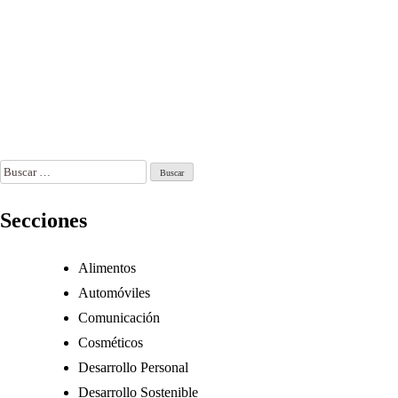
s estrategias
digitales para
news afecten
ás comunes
periodistas
la democracia
e
Ago 4, 2026
Ago 1, 2026
anipulación
formativa
o 6, 2026
Buscar:
Secciones
Alimentos
Automóviles
Comunicación
Cosméticos
Desarrollo Personal
Desarrollo Sostenible