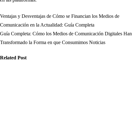
Ventajas y Desventajas de Cómo se Financian los Medios de
Navegación
Comunicación en la Actualidad: Guía Completa
de
Guía Completa: Cómo los Medios de Comunicación Digitales Han
Transformado la Forma en que Consumimos Noticias
entradas
Related Post
edios
Medios
Medios
é aspectos
Cómo mejorar
Cómo
nsiderar al
la confianza
optimizar el
ompartir
del público
consumo de
formación
con las
información
 redes y
mejores
para evitar
mo detectar
herramientas
que las fake