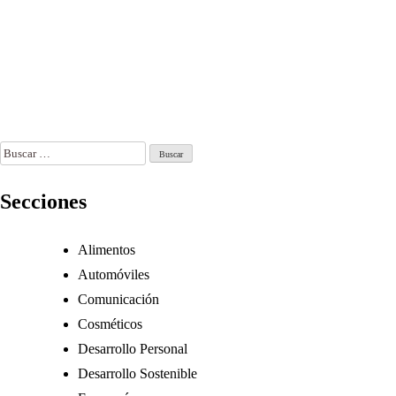
ás comunes
periodistas
la democracia
e
Ago 4, 2026
Ago 1, 2026
anipulación
formativa
o 6, 2026
Buscar:
Secciones
Alimentos
Automóviles
Comunicación
Cosméticos
Desarrollo Personal
Desarrollo Sostenible