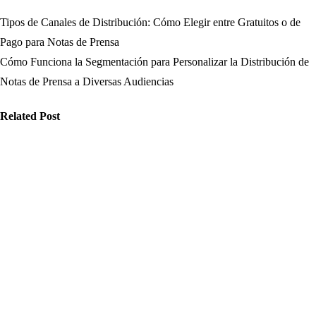
Tipos de Canales de Distribución: Cómo Elegir entre Gratuitos o de
Navegación
Pago para Notas de Prensa
de
Cómo Funciona la Segmentación para Personalizar la Distribución de
Notas de Prensa a Diversas Audiencias
entradas
Related Post
edios
Medios
Medios
é aspectos
Cómo mejorar
Cómo
nsiderar al
la confianza
optimizar el
ompartir
del público
consumo de
formación
con las
información
 redes y
mejores
para evitar
mo detectar
herramientas
que las fake
s estrategias
digitales para
news afecten