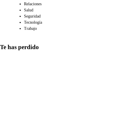
Relaciones
Salud
Seguridad
Tecnología
Trabajo
Te has perdido
Medios
Qué aspectos
considerar al
compartir
información en
redes y cómo
detectar las
estrategias más
comunes de
manipulación
informativa