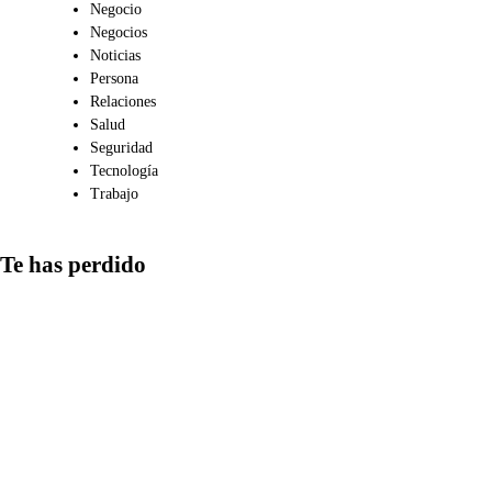
Negocio
Negocios
Noticias
Persona
Relaciones
Salud
Seguridad
Tecnología
Trabajo
Te has perdido
Medios
Qué aspectos
considerar al
compartir
información en
redes y cómo
detectar las