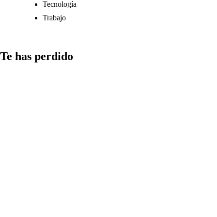
Tecnología
Trabajo
Te has perdido
Comunicación
Cómo
gestionar el
tiempo en la
redacción de
‘Cómo incluir
citas en una
nota de
prensa’: guía
práctica y