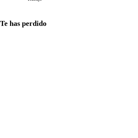
Te has perdido
Comunicación
Cómo
gestionar el
tiempo en la
redacción de
‘Cómo incluir
citas en una
nota de
prensa’: guía
práctica y
ejemplos