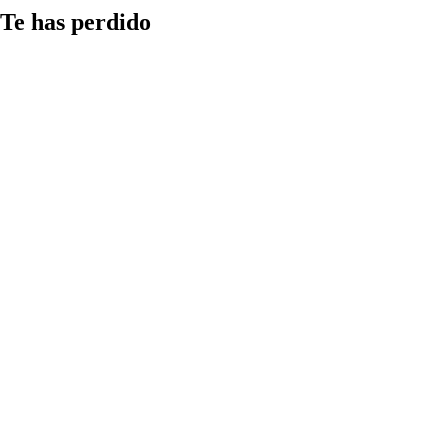
Te has perdido
Medios
Qué aspectos
considerar al
compartir
información
en redes y
cómo detectar
las estrategias
más comunes
de
manipulación
informativa