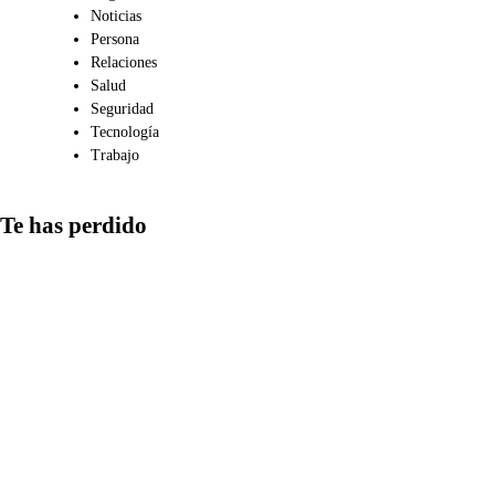
Noticias
Persona
Relaciones
Salud
Seguridad
Tecnología
Trabajo
Te has perdido
Medios
Qué aspectos
considerar al
compartir
información en
redes y cómo
detectar las
estrategias más
comunes de