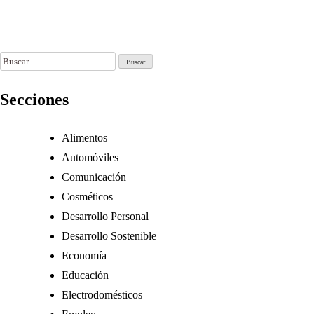
Redes Sociales
l 29, 2026
Jun 17, 2026
Jun 30, 2026
Buscar:
Secciones
Alimentos
Automóviles
Comunicación
Cosméticos
Desarrollo Personal
Desarrollo Sostenible
Economía
Educación
Electrodomésticos