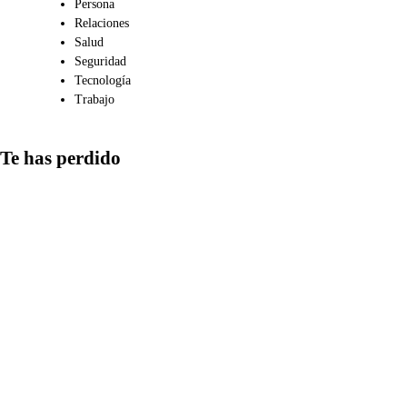
Persona
Relaciones
Salud
Seguridad
Tecnología
Trabajo
Te has perdido
Medios
Qué aspectos
considerar al
compartir
información en
redes y cómo
detectar las
estrategias más
comunes de
manipulación
informativa