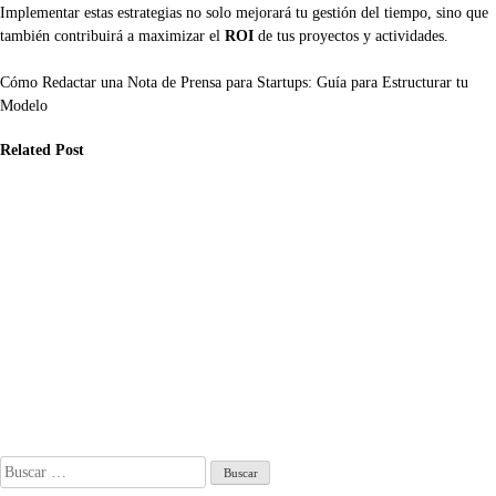
Implementar estas estrategias no solo mejorará tu gestión del tiempo, sino que
también contribuirá a maximizar el
ROI
de tus proyectos y actividades.
Navegación
Cómo Redactar una Nota de Prensa para Startups: Guía para Estructurar tu
Modelo
de
Related Post
entradas
prendedores
Emprendedores
Emprendedores
mo Redactar
Podcasting
Qué hace
a Nota de
Visual:
exactamente un
ensa para
Amplificando la
Consultor/a de
artups: Guía
Voz a través de
seguridad
ra
Imágenes
cibernética para
tructurar tu
Impactantes
ecosistemas de
delo
criptomonedas
Sep 25, 2024
descentralizados
r 28, 2025
Jun 26, 2024
Buscar: