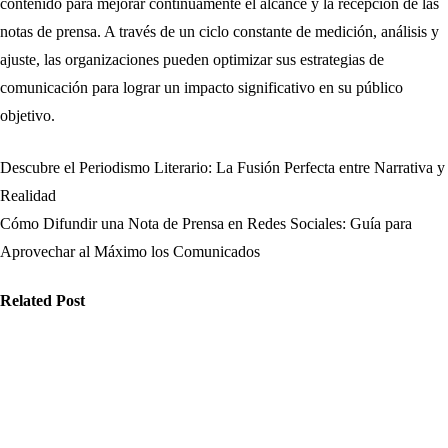
contenido para mejorar continuamente el alcance y la recepción de las
notas de prensa. A través de un ciclo constante de medición, análisis y
ajuste, las organizaciones pueden optimizar sus estrategias de
comunicación para lograr un impacto significativo en su público
objetivo.
Descubre el Periodismo Literario: La Fusión Perfecta entre Narrativa y
Navegación
Realidad
de
Cómo Difundir una Nota de Prensa en Redes Sociales: Guía para
Aprovechar al Máximo los Comunicados
entradas
Related Post
omunicación
Comunicación
Comunicación
ómo
Indicadores
Experiencia
stionar el
clave en cómo
de distribuir