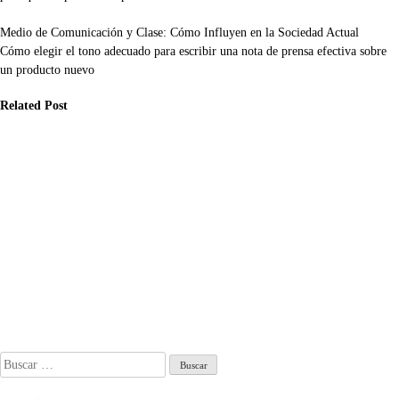
Navegación
Medio de Comunicación y Clase: Cómo Influyen en la Sociedad Actual
Cómo elegir el tono adecuado para escribir una nota de prensa efectiva sobre
de
un producto nuevo
entradas
Related Post
municación
Comunicación
Comunicación
é aspectos
Cómo gestionar
Indicadores
nsiderar al
el tiempo en la
clave en cómo
mpartir
redacción de
incluir citas en
formación en
‘Cómo incluir
una nota de
des: las fake
citas en una
prensa: guía
ws más virales
nota de prensa’:
paso a paso
bre salud y
guía práctica y
Jul 31, 2026
encia
ejemplos
o 9, 2026
Ago 5, 2026
Buscar: