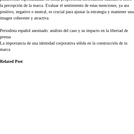
la percepción de la marca. Evaluar el sentimiento de estas menciones, ya sea
positivo, negativo o neutral, es crucial para ajustar la estrategia y mantener una
imagen coherente y atractiva.
Navegación
Periodista español asesinado: análisis del caso y su impacto en la libertad de
prensa
de
La importancia de una identidad corporativa sólida en la construcción de tu
entradas
marca
Related Post
ticias
Noticias
Noticias
mo evitar
Cómo los Fact
Qué claves son
rores en la
Checkers y
esenciales para
blicación de
Estrategias
reconocer fake
ticias: el
Efectivas
news y cómo
pacto de la
Verifican
han cambiado
teligencia
Noticias para
la percepción de
tificial en el
Frenar Fake
la realidad
riodismo
News en Redes