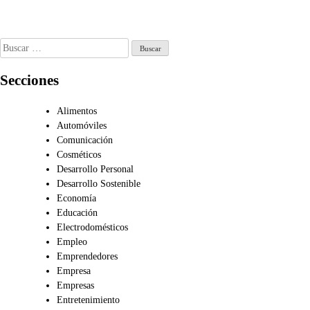
Jun 17, 2026
Sociales
l 29, 2026
Jun 30, 2026
Buscar:
Secciones
Alimentos
Automóviles
Comunicación
Cosméticos
Desarrollo Personal
Desarrollo Sostenible
Economía
Educación
Electrodomésticos
Empleo
Emprendedores
Empresa
Empresas
Entretenimiento