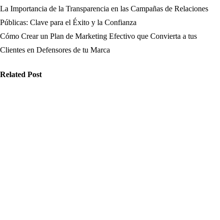
La Importancia de la Transparencia en las Campañas de Relaciones
Navegación
Públicas: Clave para el Éxito y la Confianza
de
Cómo Crear un Plan de Marketing Efectivo que Convierta a tus
Clientes en Defensores de tu Marca
entradas
Related Post
ticias
Noticias
Noticias
ómo evitar
Cómo los Fact
Qué claves son
rores en la
Checkers y
esenciales
blicación de
Estrategias
para
ticias: el
Efectivas
reconocer fake
pacto de la
Verifican
news y cómo
teligencia
Noticias para
han cambiado
tificial en el
Frenar Fake
la percepción
riodismo
News en
de la realidad