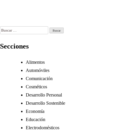
Redes Sociales
l 29, 2026
Jun 17, 2026
Jun 30, 2026
Buscar:
Secciones
Alimentos
Automóviles
Comunicación
Cosméticos
Desarrollo Personal
Desarrollo Sostenible
Economía
Educación
Electrodomésticos