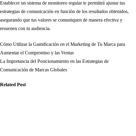
Establecer un sistema de monitoreo regular te permitirá ajustar tus
estrategias de comunicación en función de los resultados obtenidos,
asegurando que tus valores se comuniquen de manera efectiva y
resuenen con tu audiencia.
Cómo Utilizar la Gamificación en el Marketing de Tu Marca para
Navegación
Aumentar el Compromiso y las Ventas
de
La Importancia del Posicionamiento en las Estrategias de
Comunicación de Marcas Globales
entradas
Related Post
ticias
Noticias
Noticias
ómo evitar
Cómo los Fact
Qué claves son
rores en la
Checkers y
esenciales
blicación de
Estrategias
para