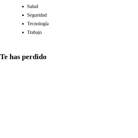
Salud
Seguridad
Tecnología
Trabajo
Te has perdido
Comunicación
Qué aspectos
considerar al
compartir
información
en redes: las
fake news más