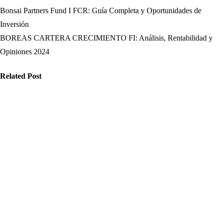
Bonsai Partners Fund I FCR: Guía Completa y Oportunidades de
Navegación
Inversión
de
BOREAS CARTERA CRECIMIENTO FI: Análisis, Rentabilidad y
Opiniones 2024
entradas
Related Post
nanzas
Finanzas
Finanzas
P Morgan:
Santander:
Ago 18, 2025
storia,
Guía definitiva
rvicios y
para visitar la
trategias
ciudad,
nancieras
turismo,
lave
cultura y vida
local
n 11, 2026