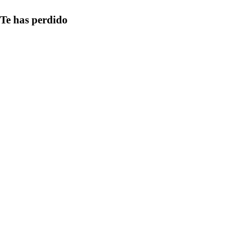
Te has perdido
Medios
Qué aspectos
considerar al
compartir
información en
redes y cómo
detectar las
estrategias más
comunes de
manipulación
informativa
Comunicación
Cómo gestionar
el tiempo en la
redacción de