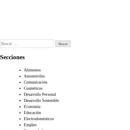
storia,
Guía definitiva
rvicios y
para visitar la
trategias
ciudad, turismo,
nancieras
cultura y vida
ave
local
n 11, 2026
Ago 23, 2025
Buscar:
Secciones
Alimentos
Automóviles
Comunicación
Cosméticos
Desarrollo Personal
Desarrollo Sostenible
Economía
Educación
Electrodomésticos
Empleo