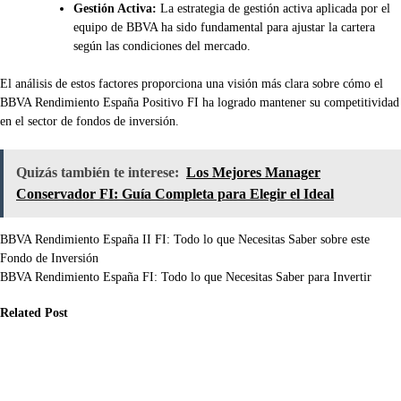
Gestión Activa:
La estrategia de gestión activa aplicada por el
equipo de BBVA ha sido fundamental para ajustar la cartera
según las condiciones del mercado.
El análisis de estos factores proporciona una visión más clara sobre cómo el
BBVA Rendimiento España Positivo FI ha logrado mantener su competitividad
en el sector de fondos de inversión.
Quizás también te interese:
Los Mejores Manager
Conservador FI: Guía Completa para Elegir el Ideal
Navegación
BBVA Rendimiento España II FI: Todo lo que Necesitas Saber sobre este
Fondo de Inversión
de
BBVA Rendimiento España FI: Todo lo que Necesitas Saber para Invertir
entradas
Related Post
nanzas
Finanzas
Finanzas
 Morgan:
Santander:
Ago 18, 2025