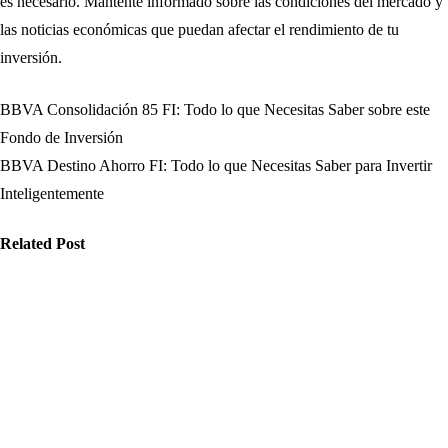
es necesario. Mantente informado sobre las condiciones del mercado y
las noticias económicas que puedan afectar el rendimiento de tu
inversión.
BBVA Consolidación 85 FI: Todo lo que Necesitas Saber sobre este
Navegación
Fondo de Inversión
de
BBVA Destino Ahorro FI: Todo lo que Necesitas Saber para Invertir
Inteligentemente
entradas
Related Post
nanzas
Finanzas
Finanzas
P Morgan:
Santander:
Ago 18, 2025
storia,
Guía definitiva
rvicios y
para visitar la
trategias
ciudad,