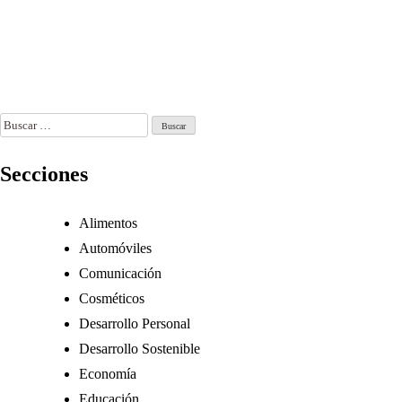
nancieras
turismo,
lave
cultura y vida
local
n 11, 2026
Ago 23, 2025
Buscar:
Secciones
Alimentos
Automóviles
Comunicación
Cosméticos
Desarrollo Personal
Desarrollo Sostenible
Economía
Educación