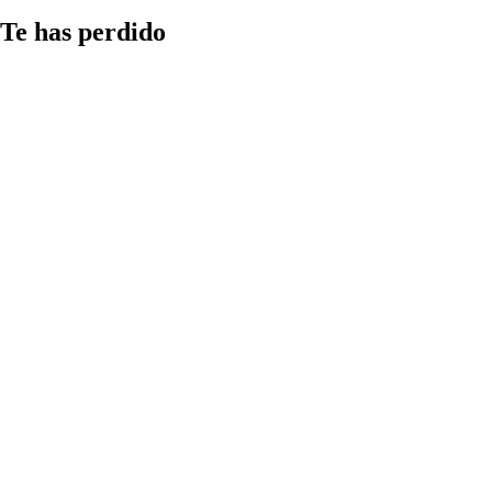
Te has perdido
Medios
Qué aspectos
considerar al
compartir
información
en redes y
cómo detectar
las estrategias
más comunes
de
manipulación
informativa