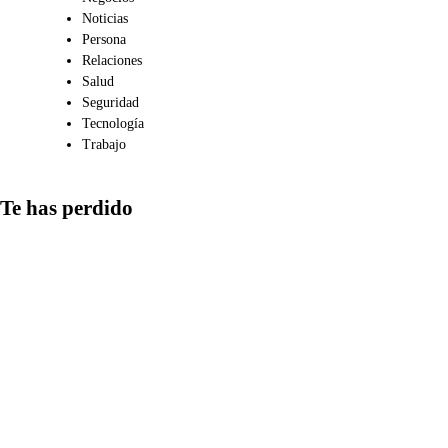
Noticias
Persona
Relaciones
Salud
Seguridad
Tecnología
Trabajo
Te has perdido
Medios
Qué aspectos
considerar al
compartir
información en
redes y cómo
detectar las
estrategias más
comunes de