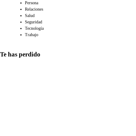
Persona
Relaciones
Salud
Seguridad
Tecnología
Trabajo
Te has perdido
Medios
Qué aspectos
considerar al
compartir
información en
redes y cómo
detectar las
estrategias más
comunes de
manipulación