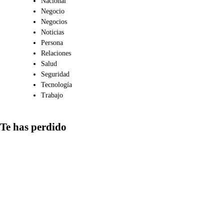
Nacional
Negocio
Negocios
Noticias
Persona
Relaciones
Salud
Seguridad
Tecnología
Trabajo
Te has perdido
Medios
Qué aspectos
considerar al
compartir
información en
redes y cómo
detectar las