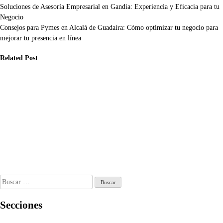
Navegación
Soluciones de Asesoría Empresarial en Gandia: Experiencia y Eficacia para tu
Negocio
de
Consejos para Pymes en Alcalá de Guadaíra: Cómo optimizar tu negocio para
entradas
mejorar tu presencia en línea
Related Post
presas
Empresas
Empresas
derna:
General
Bimbo:
novación y
Dynamics:
Historia,
ances en
Innovación y
Productos y
cunas y
Liderazgo en
Beneficios de la
otecnología
Defensa y
Marca Líder en
Tecnología
Panadería
y 2, 2026
Dic 22, 2025
Dic 12, 2025
Buscar:
Secciones